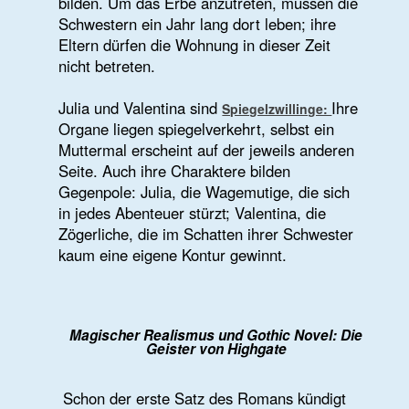
in ihre Wohnung einziehen, ahnen sie nicht,
dass Elspeths Geist dort weiterexistiert. Sie
hält sich in einer Schublade zusammen, um
nicht zu zerstreuen, und lernt allmählich,
wieder Form anzunehmen. „Da seid ihr zwei,
ganz erwachsen“, sagt sie, als sie sich
erstmals über die Schlafenden beugt.
Beim Lesen läuft einem ein
über den
Schauer
Rücken. Der Roman ist fesselnd, unheimlich
und zugleich anrührend. Er entzieht sich
eindeutigen Genrezuordnungen: Gothic
Novel, magischer Realismus,
psychologisches Familiendrama – alles fließt
ineinander. Niffeneggers Sprache ist schlicht,
fast unauffällig, und gerade dadurch
wirkungsvoll. Ihre Poetik liegt weniger in
großen Bildern als in den Zwischenräumen,
in den leisen Verschiebungen zwischen den
Figuren.
Kritik und Analyse: Die Grenze zwischen
Verbundenheit und Besessenheit
Nicht alles an diesem Buch ist aus meiner
Sicht gelungen. Der Schluss wirkt