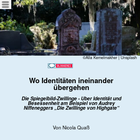
Menü
©Alla Kemelmakher | Unsplash
Wo Identitäten ineinander
übergehen
Die Spiegelbild-Zwillinge - Über Identität und
Besessenheit am Beispiel von Audrey
Niffeneggers „Die Zwillinge von Highgate
“
Von Nicola Quaß
01.03.2026
Manchmal verfolgt mich ein Buch bis in den
Schlaf. So erging es mir, als ich
Die
Zwillinge von Highgate
las. Nachts wachte
ich unruhig auf und dachte an die beiden
Protagonistinnen, fragte mich, was sie als
Nächstes tun würden, wie sie sich aus ihrem