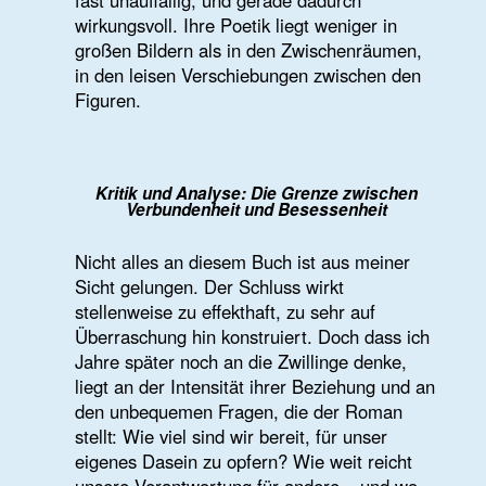
„Der Hunger ist ein Raum, aus dem es
kein Entweichen gibt.“
Hungergesang, Debütroman von Nicola Qua
ß
(erschienen bei kul—ja! publishing, Erfurt). Ein
atmosphärisches Kammerspiel über die Drillinge
Mara, Lara und Sara und ihr Ringen um Identität
und Selbstbehauptung. Ein Roman über den
Hunger nach Leben, nach Anerkennung und
dem tiefen Bedürfnis, gesehen zu werden.
📖
Leseprobe
🛒
Jetzt bestellen