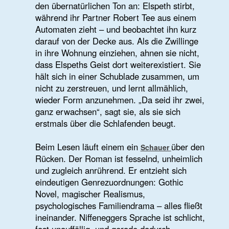
stellenweise zu effekthaft, zu sehr auf
Überraschung hin konstruiert. Doch dass ich
Jahre später noch an die Zwillinge denke,
liegt an der Intensität ihrer Beziehung und an
den unbequemen Fragen, die der Roman
stellt: Wie viel sind wir bereit, für unser
eigenes Dasein zu opfern? Wie weit reicht
unsere Verantwortung für andere – und wo
beginnt die für uns selbst?
Vielleicht lässt mich dieser Roman nicht los,
weil er eine Urangst berührt: die Angst, im
Anderen aufzugehen oder durch das Erbe der
Vergangenheit die eigene Form zu verlieren.
Diese dunkle Faszination für die schmale
Grenze zwischen Verbundenheit und
Besessenheit hat mich auch beim Schreiben
meines eigenen Romans
Hungergesang
begleitet. Dort stehen die
Drillinge Mara,
Lara und Sara
vor einer ähnlichen
Herausforderung: in einem verwaisten Raum
ihre eigene Stimme zu finden, während die
Schatten der Herkunft bereits nach ihnen
greifen.