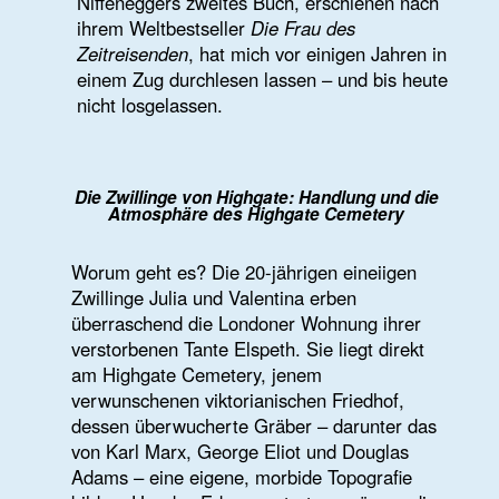
verwunschenen viktorianischen Friedhof,
dessen überwucherte Gräber – darunter das
von Karl Marx, George Eliot und Douglas
Adams – eine eigene, morbide Topografie
bilden. Um das Erbe anzutreten, müssen die
Schwestern ein Jahr lang dort leben; ihre
Eltern dürfen die Wohnung in dieser Zeit
nicht betreten.
Julia und Valentina sind
Ihre
Spiegelzwillinge:
Organe liegen spiegelverkehrt, selbst ein
Muttermal erscheint auf der jeweils anderen
Seite. Auch ihre Charaktere bilden
Gegenpole: Julia, die Wagemutige, die sich
in jedes Abenteuer stürzt; Valentina, die
Zögerliche, die im Schatten ihrer Schwester
kaum eine eigene Kontur gewinnt.
Magischer Realismus und Gothic Novel: Die
Geister von Highgate
Schon der erste Satz des Romans kündigt
den übernatürlichen Ton an: Elspeth stirbt,
während ihr Partner Robert Tee aus einem
Automaten zieht – und beobachtet ihn kurz
darauf von der Decke aus. Als die Zwillinge