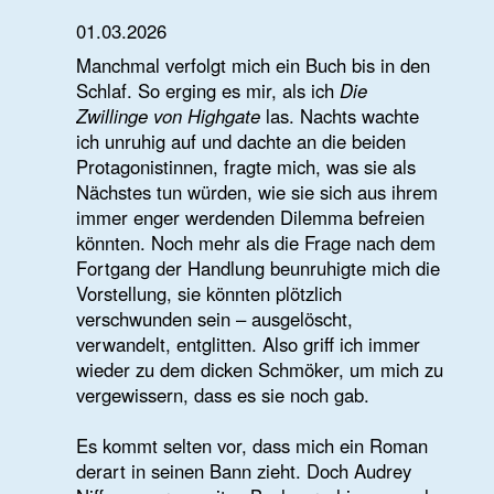
immer enger werdenden Dilemma befreien
könnten. Noch mehr als die Frage nach dem
Fortgang der Handlung beunruhigte mich die
Vorstellung, sie könnten plötzlich
verschwunden sein – ausgelöscht,
verwandelt, entglitten. Also griff ich immer
wieder zu dem dicken Schmöker, um mich zu
vergewissern, dass es sie noch gab.
Es kommt selten vor, dass mich ein Roman
derart in seinen Bann zieht. Doch Audrey
Niffeneggers zweites Buch, erschienen nach
ihrem Weltbestseller
Die Frau des
Zeitreisenden
, hat mich vor einigen Jahren in
einem Zug durchlesen lassen – und bis heute
nicht losgelassen.
Die Zwillinge von Highgate: Handlung und die
Atmosphäre des Highgate Cemetery
Worum geht es? Die 20-jährigen eineiigen
Zwillinge Julia und Valentina erben
überraschend die Londoner Wohnung ihrer
verstorbenen Tante Elspeth. Sie liegt direkt
am Highgate Cemetery, jenem