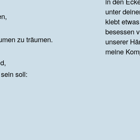
in den Eck
unter dein
en,
klebt etwas
besessen v
Blumen zu träumen.
unserer Hä
meine Komp
d,
sein soll: