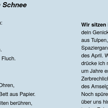
m Schnee
:
Wir sitzen
dein Genic
aus Tulpen,
Spaziergan
.
des April.
 Fluch.
drücke ich 
um Jahre en
Zerbrechlic
Ohren,
des Amsel
Bett aus Papier.
Noch spüre
über uns hi
iten berühren,