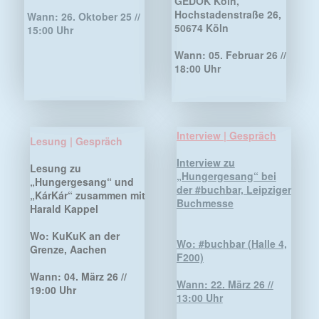
Interview | Gespräch
Lesung | Gespräch
Interview zu
Lesung zu
„Hungergesang“ bei
„Hungergesang“ und
der #buchbar, Leipziger
„KárKár“ zusammen mit
Buchmesse
Harald Kappel
Wo: KuKuK an der
Wo: #buchbar (Halle 4,
Grenze, Aachen
F200)
Wann:
04. März 26 //
Wann:
22. März 26 //
19:00 Uhr
13:00 Uhr
Lesung | Gespräch
Lesung | Gespräch
Lesung zu
Lesung aus
„Hungergesang“ und
„Hungergesang“ und
„KárKár“ zusammen mit
Lyrik
Harald Kappel
Wo: Lesebühne,
Wo: Willi-Salzmann-
Literaturhaus
Halle, Nidderau-
Darmstadt,
Windecken
Kasinostraße 3