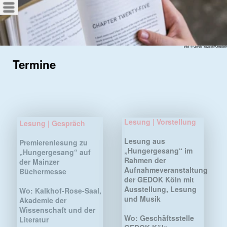
Menü
Bild: © Giorgio Travato@Unsplash
Termine
Lesung | Vorstellung
Lesung | Gespräch
Lesung aus
Premierenlesung zu
„Hungergesang“ im
„Hungergesang“ auf
Rahmen der
der Mainzer
Aufnahmeveranstaltung
Büchermesse
der GEDOK Köln mit
Ausstellung, Lesung
Wo: Kalkhof-Rose-Saal,
und Musik
Akademie der
Wissenschaft und der
Wo: Geschäftsstelle
Literatur
GEDOK Köln,
Hochstadenstraße 26,
Wann:
26. Oktober 25 //
50674 Köln
15:00 Uhr
Wann:
05. Februar 26 //
18:00 Uhr