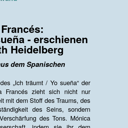
 Francés:
sueña - erschienen
th Heidelberg
aus dem Spanischen
des „Ich träumt / Yo sueña“ der
a Francés zieht sich nicht nur
eit mit dem Stoff des Traums, des
ständigkeit des Seins, sondern
 Verschärfung des Tons. Mónica
eserschaft, indem sie ihr dem