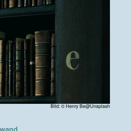
Bild: © Henry Be@Unsplash
nwand