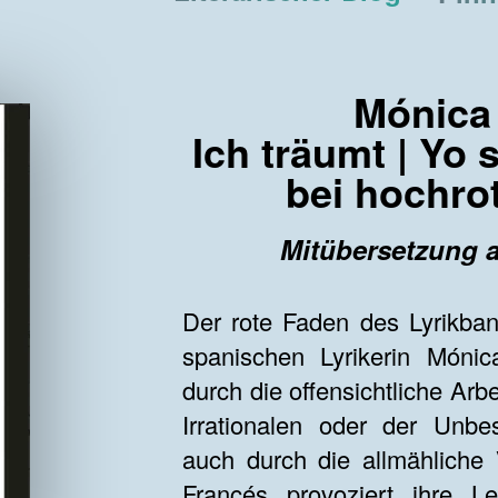
Mónica
Ich träumt | Yo 
bei hochro
Mitübersetzung 
Der rote Faden des Lyrikban
spanischen Lyrikerin Mónic
durch die offensichtliche Arb
Irrationalen oder der Unbe
auch durch die allmähliche
Francés provoziert ihre L